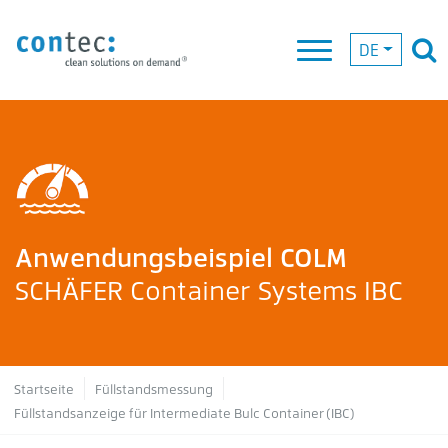
DE
Anwendungsbeispiel COLM
SCHÄFER Container Systems IBC
Pfadnavigation
Startseite
Füllstandsmessung
Füllstandsanzeige für Intermediate Bulc Container (IBC)