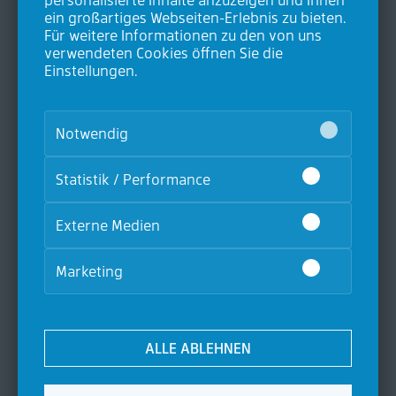
Heideweg 24
ein großartiges Webseiten-Erlebnis zu bieten.
D-53604 Bad Honnef
Für weitere Informationen zu den von uns
T. +49 (0)2224 9893-0
verwendeten Cookies öffnen Sie die
F. +49 (0)2224 9893-20
Einstellungen.
Produkte
Notwendig
Luft- und Gasfiltration
Statistik / Performance
Ölnebelabscheider
Flüssigkeitsfiltration
Füllstandmessung
Externe Medien
Zubehör
Marketing
Ansaugfilter
Dichtungen
Filterelemente
Manometer
ALLE ABLEHNEN
Seitenkanalverdichter
Über Contec