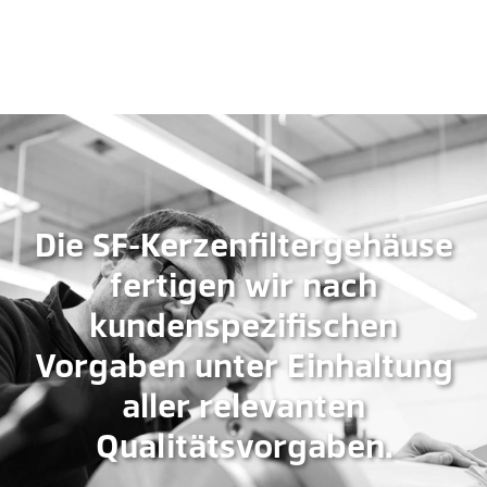
Die SF-Kerzenfiltergehäuse
fertigen wir nach
kundenspezifischen
Vorgaben unter Einhaltung
aller relevanten
Qualitätsvorgaben.