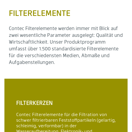
FILTERELEMENTE
Contec Filterelemente werden immer mit Blick auf
zwei wesentliche Parameter ausgelegt: Qualität und
Wirtschaftlichkeit. Unser Produktprogramm
umfasst über 1.500 standardisierte Filterelemente
für die verschiedensten Medien, Abmaße und
Aufgabenstellungen.
FILTERKERZEN
Contec Filterelemente für die Filtration von
schwer filtrierbaren Feststoffpartikeln (gelartig,
schleimig, verformbar) in der
Wasseraufbereitung, Elektronik- und