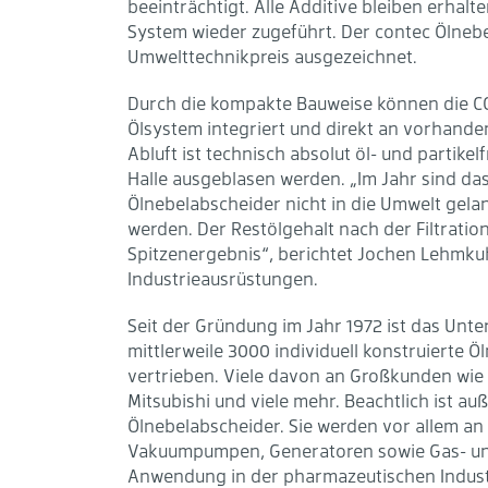
beeinträchtigt. Alle Additive bleiben erhal
System wieder zugeführt. Der contec Ölneb
Umwelttechnikpreis ausgezeichnet.
Durch die kompakte Bauweise können die CO
Ölsystem integriert und direkt an vorhand
Abluft ist technisch absolut öl- und partike
Halle ausgeblasen werden. „Im Jahr sind da
Ölnebelabscheider nicht in die Umwelt gela
werden. Der Restölgehalt nach der Filtration 
Spitzenergebnis“, berichtet Jochen Lehmku
Industrieausrüstungen.
Seit der Gründung im Jahr 1972 ist das Un
mittlerweile 3000 individuell konstruierte 
vertrieben. Viele davon an Großkunden wie MA
Mitsubishi und viele mehr. Beachtlich ist
Ölnebelabscheider. Sie werden vor allem an
Vakuumpumpen, Generatoren sowie Gas- und
Anwendung in der pharmazeutischen Indust