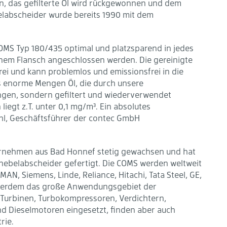
ten, das gefilterte Öl wird rückgewonnen und dem
elabscheider wurde bereits 1990 mit dem
MS Typ 180/435 optimal und platzsparend in jedes
enem Flansch angeschlossen werden. Die gereinigte
lfrei und kann problemlos und emissionsfrei in die
s enorme Mengen Öl, die durch unsere
ngen, sondern gefiltert und wiederverwendet
liegt z.T. unter 0,1 mg/m³. Ein absolutes
hl, Geschäftsführer der contec GmbH
ternehmen aus Bad Honnef stetig gewachsen und hat
Ölnebelabscheider gefertigt. Die COMS werden weltweit
N, Siemens, Linde, Reliance, Hitachi, Tata Steel, GE,
 außerdem das große Anwendungsgebiet der
 Turbinen, Turbokompressoren, Verdichtern,
 Dieselmotoren eingesetzt, finden aber auch
rie.