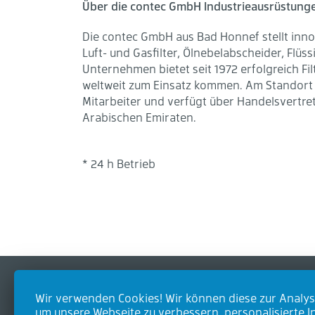
Über die contec GmbH Industrieausrüstung
Die contec GmbH aus Bad Honnef stellt in
Luft- und Gasfilter, Ölnebelabscheider, Flüs
Unternehmen bietet seit 1972 erfolgreich Fi
weltweit zum Einsatz kommen. Am Standort
Mitarbeiter und verfügt über Handelsvertre
Arabischen Emiraten.
* 24 h Betrieb
Wir verwenden Cookies! Wir können diese zur Analys
Kontakt
Prod
um unsere Webseite zu verbessern, personalisierte I