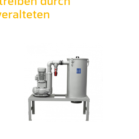
treiben durch
eralteten