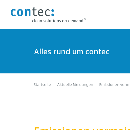
Alles rund um contec
Pfadnavigation
Startseite
Aktuelle Meldungen
Emissionen verm