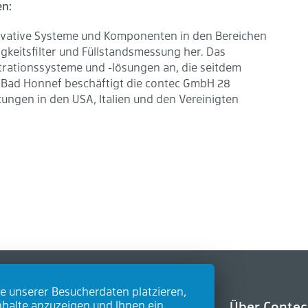
en:
novative Systeme und Komponenten in den Bereichen
sigkeitsfilter und Füllstandsmessung her. Das
ltrationssysteme und -lösungen an, die seitdem
 Bad Honnef beschäftigt die contec GmbH 28
tungen in den USA, Italien und den Vereinigten
e unserer Besucherdaten platzieren,
ukte
Zubehör
Über Contec
nhalte anzuzeigen und Ihnen ein