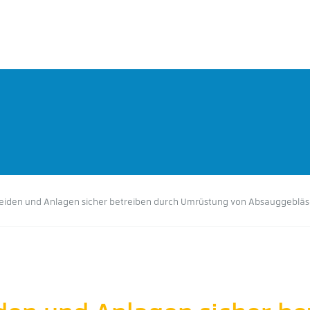
eiden und Anlagen sicher betreiben durch Umrüstung von Absauggebläs