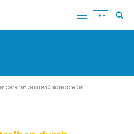
DE
en oder einem veralteten Ölnebelabscheider